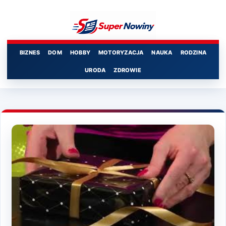
Przejdź
do
treści
BIZNES
DOM
HOBBY
MOTORYZACJA
NAUKA
RODZINA
URODA
ZDROWIE