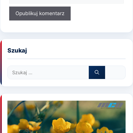
internetowa
Szukaj
Szukaj: