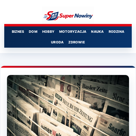
Przejdź
do
treści
BIZNES
DOM
HOBBY
MOTORYZACJA
NAUKA
RODZINA
URODA
ZDROWIE