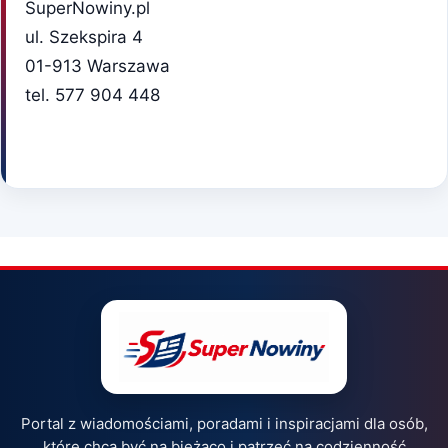
SuperNowiny.pl
ul. Szekspira 4
01-913 Warszawa
tel. 577 904 448
Portal z wiadomościami, poradami i inspiracjami dla osób,
które chcą być na bieżąco i patrzeć na codzienność