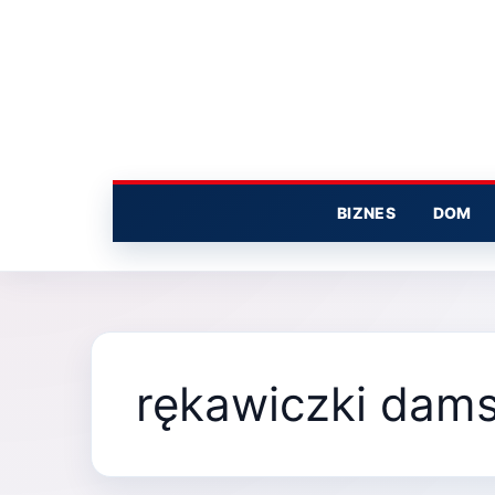
Przejdź
do
treści
BIZNES
DOM
rękawiczki dam