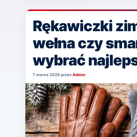
Rękawiczki zim
wełna czy sma
wybrać najlep
7 marca 2026
przez
Admin