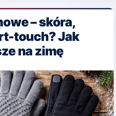
owe – skóra,
rt-touch? Jak
sze na zimę