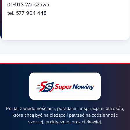
01-913 Warszawa
tel. 577 904 448
Portal z wiadomościami, poradami i inspiracjami dla osób,
które chcą być na bieżąco i patrzeć na codzienność
szerzej, praktyczniej oraz ciekawiej.