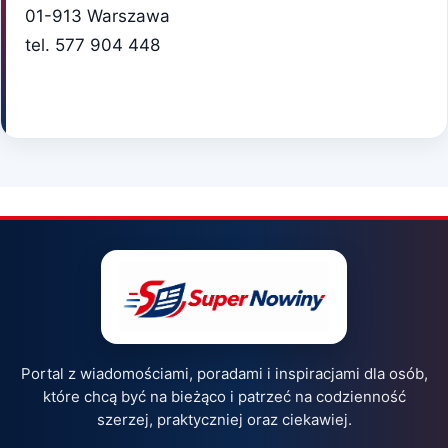
01-913 Warszawa
tel. 577 904 448
Portal z wiadomościami, poradami i inspiracjami dla osób,
które chcą być na bieżąco i patrzeć na codzienność
szerzej, praktyczniej oraz ciekawiej.