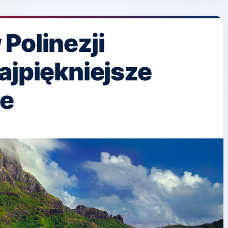
Polinezji
ajpiękniejsze
je