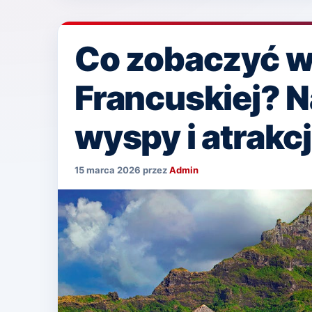
Co zobaczyć w 
Francuskiej? N
wyspy i atrakc
15 marca 2026
przez
Admin