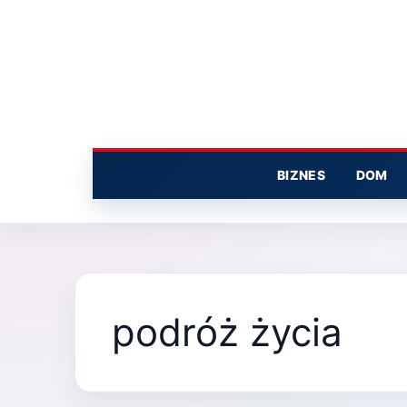
Przejdź
do
treści
BIZNES
DOM
podróż życia