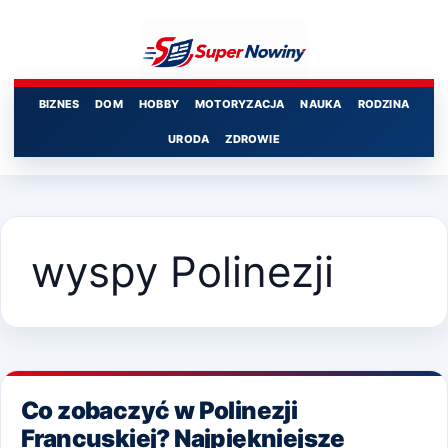
Przejdź
do
treści
BIZNES
DOM
HOBBY
MOTORYZACJA
NAUKA
RODZINA
URODA
ZDROWIE
wyspy Polinezji
Co zobaczyć w Polinezji
Francuskiej? Najpiękniejsze