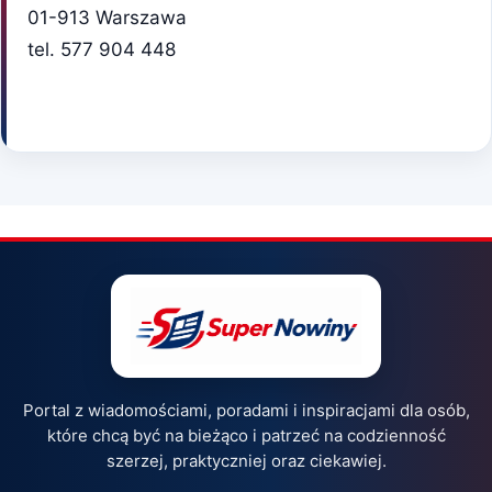
01-913 Warszawa
tel. 577 904 448
Portal z wiadomościami, poradami i inspiracjami dla osób,
które chcą być na bieżąco i patrzeć na codzienność
szerzej, praktyczniej oraz ciekawiej.