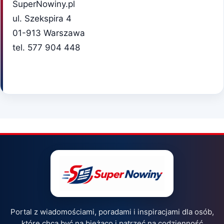
SuperNowiny.pl
ul. Szekspira 4
01-913 Warszawa
tel. 577 904 448
Portal z wiadomościami, poradami i inspiracjami dla osób,
które chcą być na bieżąco i patrzeć na codzienność