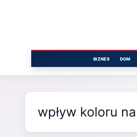
Przejdź
do
treści
BIZNES
DOM
wpływ koloru na