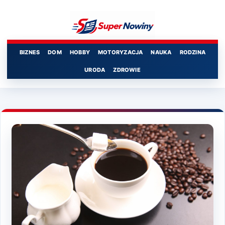
Przejdź
do
treści
BIZNES
DOM
HOBBY
MOTORYZACJA
NAUKA
RODZINA
URODA
ZDROWIE