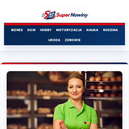
Przejdź
do
treści
BIZNES
DOM
HOBBY
MOTORYZACJA
NAUKA
RODZINA
URODA
ZDROWIE