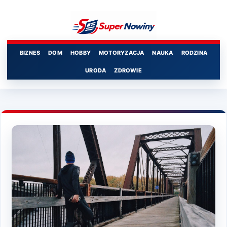
Przejdź
do
treści
BIZNES
DOM
HOBBY
MOTORYZACJA
NAUKA
RODZINA
URODA
ZDROWIE