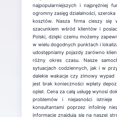
najpopularniejszych i najprężniej 
ogromny zasięg działalności, szeroka 
kosztów. Nasza firma cieszy się 
szacunkiem wśród klientów i posiad
Polski, dzięki czemu możemy zape
w wielu dogodnych punktach i lokaliza
udostępniamy pojazdy zarówno klie
różny okres czasu. Nasze samoc
sytuacjach codziennych, jak i w pr
dalekie wakacje czy zimowy wypad n
jest brak konieczności wpłaty depo
opłat. Cena za całą usługę wynosi dokł
problemów i niejasności istniej
konsultantami poprzez infolinię ni
informacje znajdują się na naszej st