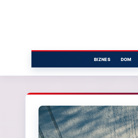
Przejdź
do
treści
BIZNES
DOM