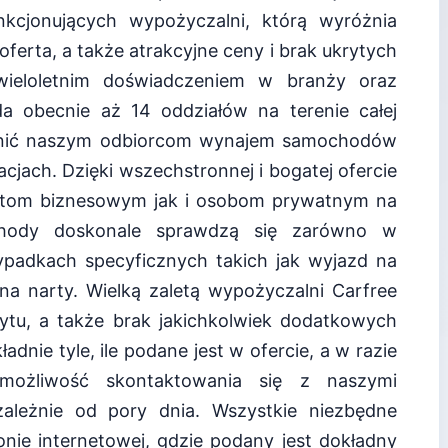
funkcjonujących wypożyczalni, którą wyróżnia
oferta, a także atrakcyjne ceny i brak ukrytych
wieloletnim doświadczeniem w branży oraz
a obecnie aż 14 oddziałów na terenie całej
wnić naszym odbiorcom wynajem samochodów
cjach. Dzięki wszechstronnej i bogatej ofercie
ntom biznesowym jak i osobom prywatnym na
hody doskonale sprawdzą się zarówno w
zypadkach specyficznych takich jak wyjazd na
a narty. Wielką zaletą wypożyczalni Carfree
zytu, a także brak jakichkolwiek dodatkowych
adnie tyle, ile podane jest w ofercie, a w razie
e możliwość skontaktowania się z naszymi
ezależnie od pory dnia. Wszystkie niezbędne
ronie internetowej, gdzie podany jest dokładny