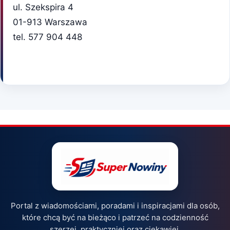
ul. Szekspira 4
01-913 Warszawa
tel. 577 904 448
Portal z wiadomościami, poradami i inspiracjami dla osób,
które chcą być na bieżąco i patrzeć na codzienność
szerzej, praktyczniej oraz ciekawiej.