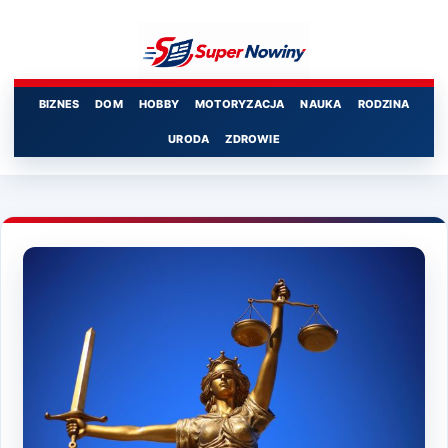
Przejdź
do
treści
BIZNES
DOM
HOBBY
MOTORYZACJA
NAUKA
RODZINA
URODA
ZDROWIE