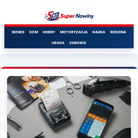
Przejdź
do
treści
BIZNES
DOM
HOBBY
MOTORYZACJA
NAUKA
RODZINA
URODA
ZDROWIE