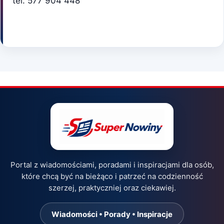
tel. 577 904 448
Portal z wiadomościami, poradami i inspiracjami dla osób,
które chcą być na bieżąco i patrzeć na codzienność
szerzej, praktyczniej oraz ciekawiej.
Wiadomości • Porady • Inspiracje